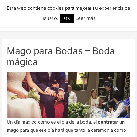
Esta web contiene cookies para mejorar su experiencia de
Mago y Magos para fiestas
Men
Para fiestas infantiles, eventos de empresa, y donde se busque un toque
usuario.
Leer más
OK
mágico.
princ
Mago para Bodas – Boda
mágica
Un día mágico como es el día de la boda, el
contratar un
mago
para que ese día hará que tanto la ceremonia como