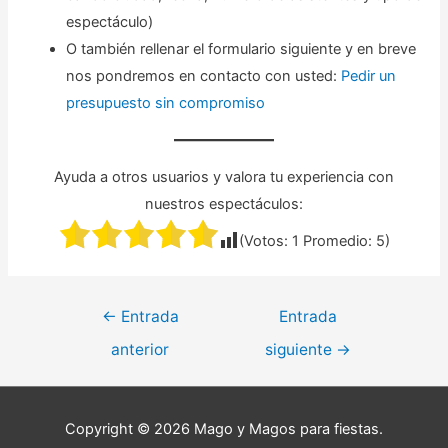
espectáculo)
O también rellenar el formulario siguiente y en breve
nos pondremos en contacto con usted:
Pedir un
presupuesto sin compromiso
Ayuda a otros usuarios y valora tu experiencia con
nuestros espectáculos:
(Votos:
1
Promedio:
5
)
Navegación
←
Entrada
Entrada
de
anterior
siguiente
→
entradas
Copyright © 2026
Mago y Magos para fiestas
.