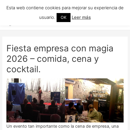
Esta web contiene cookies para mejorar su experiencia de
Mago y Magos para fiestas
Men
Para fiestas infantiles, eventos de empresa, y donde se busque un toque
usuario.
Leer más
OK
mágico.
princ
Fiesta empresa con magia
2026 – comida, cena y
cocktail.
Un evento tan importante como la cena de empresa, una