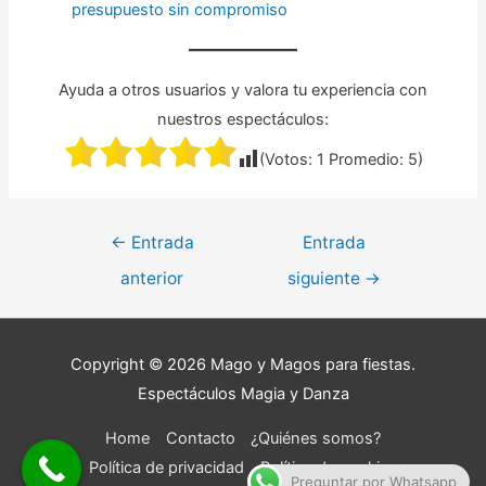
presupuesto sin compromiso
Ayuda a otros usuarios y valora tu experiencia con
nuestros espectáculos:
(Votos:
1
Promedio:
5
)
Navegación
←
Entrada
Entrada
de
anterior
siguiente
→
entradas
Copyright © 2026
Mago y Magos para fiestas
.
Espectáculos Magia y Danza
Home
Contacto
¿Quiénes somos?
Política de privacidad
Política de cookies
Preguntar por Whatsapp